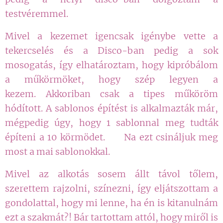
testvéremmel.
Mivel a kezemet igencsak igénybe vette a
tekercselés és a Disco-ban pedig a sok
mosogatás, így elhatároztam, hogy kipróbálom
a műkörmöket, hogy szép legyen a
kezem.
Akkoriban csak a tipes
műköröm
hódított. A sablonos építést is alkalmazták már,
mégpedig úgy, hogy 1 sablonnal meg tudták
építeni a 10 körmödet. 😁 Na ezt csináljuk meg
most a mai sablonokkal. 😁
Mivel az alkotás sosem állt távol tőlem,
szerettem rajzolni, színezni, így eljátszottam a
gondolattal, hogy mi lenne, ha én is kitanulnám
ezt a szakmát?! Bár tartottam attól, hogy miről is