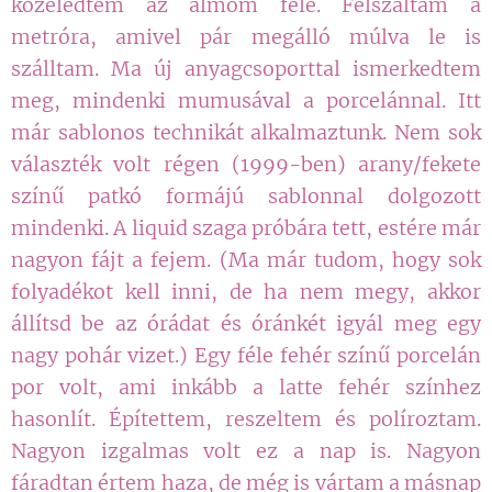
közeledtem az álmom felé. Felszáltam a
metróra, amivel pár megálló múlva le is
szálltam. Ma új anyagcsoporttal ismerkedtem
meg, mindenki mumusával a porcelánnal. Itt
már sablonos technikát alkalmaztunk. Nem sok
választék volt régen (1999-ben) arany/fekete
színű patkó formájú sablonnal dolgozott
mindenki. A liquid szaga próbára tett, estére már
nagyon fájt a fejem. (Ma már tudom, hogy sok
folyadékot kell inni, de ha nem megy, akkor
állítsd be az órádat és óránkét igyál meg egy
nagy pohár vizet.) Egy féle fehér színű porcelán
por volt, ami inkább a latte fehér színhez
hasonlít. Építettem, reszeltem és políroztam.
Nagyon izgalmas volt ez a nap is. Nagyon
fáradtan értem haza, de még is vártam a másnap