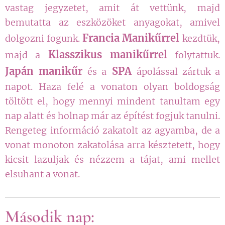
vastag jegyzetet, amit át vettünk, majd
bemutatta az eszközöket anyagokat, amivel
Francia Manikűrrel
dolgozni fogunk.
kezdtük,
Klasszikus manikűrrel
majd a
folytattuk.
Japán manikűr
SPA
és a
ápolással zártuk a
napot. Haza felé a vonaton olyan boldogság
töltött el, hogy mennyi mindent tanultam egy
nap alatt és holnap már az építést fogjuk tanulni.
Rengeteg információ zakatolt az agyamba, de a
vonat monoton zakatolása arra késztetett, hogy
kicsit lazuljak és nézzem a tájat, ami mellet
elsuhant a vonat.
Második nap: