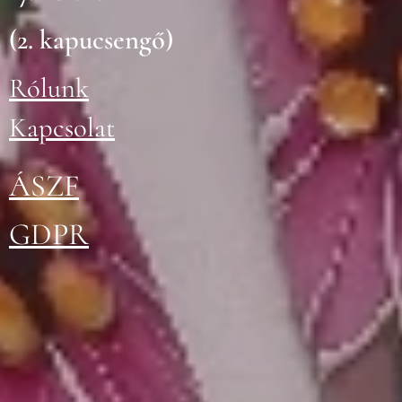
(2. kapucsengő)
Rólunk
Kapcsolat
ÁSZ
F
GDPR