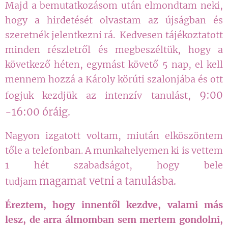
Majd a bemutatkozásom után elmondtam neki,
hogy a hirdetését olvastam az újságban és
szeretnék jelentkezni rá. Kedvesen tájékoztatott
minden részletről és megbeszéltük, hogy a
következő héten, egymást követő 5 nap, el kell
mennem hozzá a Károly körúti szalonjába és ott
9:00
fogjuk kezdjük az intenzív tanulást,
-16:00 óráig
.
Nagyon izgatott voltam, miután elköszöntem
tőle a telefonban. A munkahelyemen ki is vettem
1 hét szabadságot, hogy bele
magamat
vetni a tanulásba. 🤩
tudjam
É
reztem, hogy innentől kezdve, valami más
lesz, de arra álmomban sem mertem gondolni,