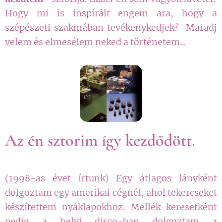
Hogy mi is inspirált engem ara, hogy a
szépészeti szakmában tevékenykedjek? Maradj
velem és elmesélem neked a történetem...
Az én sztorim így kezdődött.
(1998-as évet írtunk) Egy átlagos lányként
dolgoztam egy amerikai cégnél, ahol tekercseket
készítettem nyáklapokhoz. Mellék keresetként
pedig a helyi disco-ban dolgoztam a