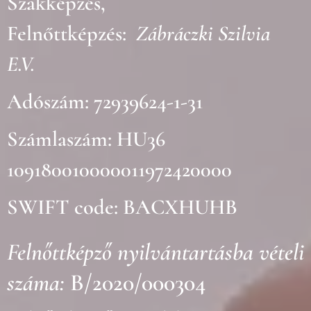
Szakképzés,
Felnőttképzés:
Zábráczki Szilvia
E.V.
Adószám: 72939624-1-31
Számlaszám: HU36
109180010000011972420000
SWIFT code: BACXHUHB
Felnőttképző nyilvántartásba vételi
száma:
B/2020/000304