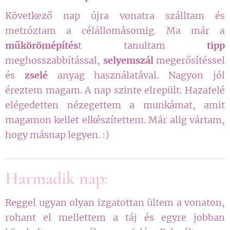
Következő nap újra vonatra szálltam és
metróztam a célállomásomig. Ma már a
műkörömépítés
t tanultam
tipp
meghosszabbítással,
selyemszál
megerősítéssel
és
zselé
anyag használatával. Nagyon jól
éreztem magam. A nap szinte elrepült. Hazafelé
elégedetten nézegettem a munkámat, amit
magamon kellet elkészítettem. Már alig vártam,
hogy másnap legyen. :)
Harmadik nap:
Reggel ugyan olyan izgatottan ültem a vonaton,
rohant el mellettem a táj és egyre jobban