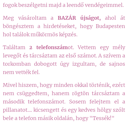
fogok beszélgetni majd a leendő vendégeimmel.
Meg vásároltam a
BAZÁR
újságot,
ahol át
böngésztem a hirdetéseket, hogy Budapesten
hol találok műkörmös képzés.
Találtam
2 telefonszám
ot. Vettem egy mély
levegőt és tárcsáztam az első számot. A szívem a
torkomban dobogott úgy
izgultam, de sajnos
nem vették fel.
Mivel hiszem, hogy minden okkal történik, ezért
nem csüggedtem, hanem rögtön tárcsáztam a
második telefonszámot. Sosem felejtem el a
pillanatot.... kicsengett és egy kedves hölgy szólt
bele a telefon másik oldalán, hogy "Tessék!"