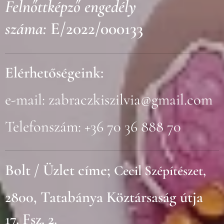
Felnőttképző engedély
száma:
E/2022/000133
Elérhetőségeink:
e-mail:
zabraczkiszilvia@gmail.com
Telefonszám: +36 70 36 888 70
Bolt / Üzlet címe;
Cecil Szépítészet,
2800, Tatabánya Köztársaság útja
17. Fsz. 2.