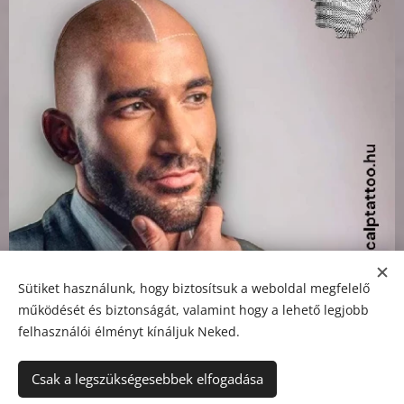
Sütiket használunk, hogy biztosítsuk a weboldal megfelelő
Scalp Tattoo
működését és biztonságát, valamint hogy a lehető legjobb
felhasználói élményt kínáljuk Neked.
Csak a legszükségesebbek elfogadása
© 2021
Zábráczki Szilvia
Minden jog fenntartva.