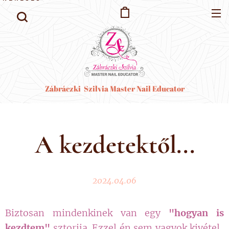
Zábráczki Szilvia Master Nail Educator
A kezdetektől...
2024.04.06
Biztosan mindenkinek van egy
"hogyan is
kezdtem"
sztorija. Ezzel én sem vagyok kivétel.