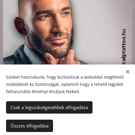
Sütiket használunk, hogy biztosítsuk a weboldal megfelelő
Scalp Tattoo
működését és biztonságát, valamint hogy a lehető legjobb
felhasználói élményt kínáljuk Neked.
Csak a legszükségesebbek elfogadása
© 2021
Zábráczki Szilvia
Minden jog fenntartva.
Összes elfogadása
Sütik