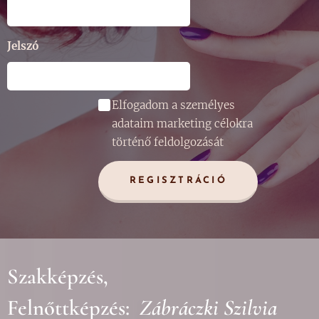
Jelszó
Elfogadom a személyes
adataim marketing célokra
történő feldolgozását
REGISZTRÁCIÓ
Szakképzés,
Felnőttképzés:
Zábráczki Szilvia