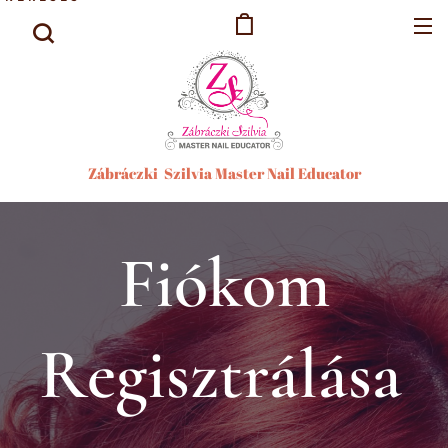
Zábráczki Szilvia Master Nail Educator
Fiókom
Regisztrálása