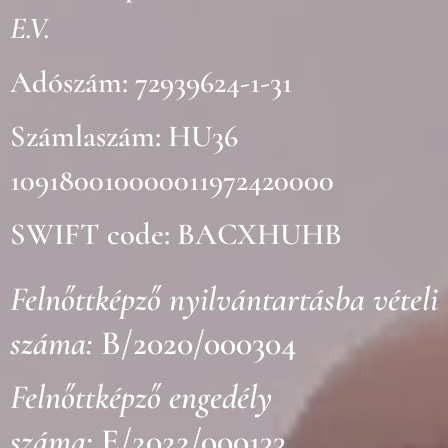
E.V.
Adószám: 72939624-1-31
Számlaszám: HU36
109180010000011972420000
SWIFT code: BACXHUHB
Felnőttképző nyilvántartásba vételi
száma:
B/2020/000304
Felnőttképző engedély
száma:
E/2022/000133