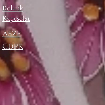
Rólunk
Kapcsolat
ÁSZ
F
GDPR