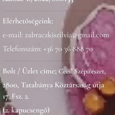
Elérhetőségeink:
e-mail:
zabraczkiszilvia@gmail.com
Telefonszám: +36 70 36 888 70
Bolt / Üzlet címe;
Cecil Szépítészet,
2800, Tatabánya Köztársaság útja
17. Fsz. 2.
(2. kapucsengő)