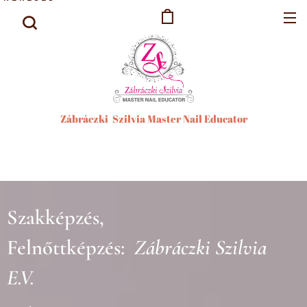
Zábráczki Szilvia Master Nail Educator
Szakképzés,
Felnőttképzés:
Zábráczki Szilvia
E.V.