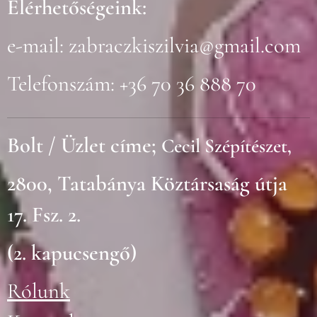
Elérhetőségeink:
e-mail:
zabraczkiszilvia@gmail.com
Telefonszám: +36 70 36 888 70
Bolt / Üzlet címe;
Cecil Szépítészet,
2800, Tatabánya Köztársaság útja
17. Fsz. 2.
(2. kapucsengő)
Rólunk