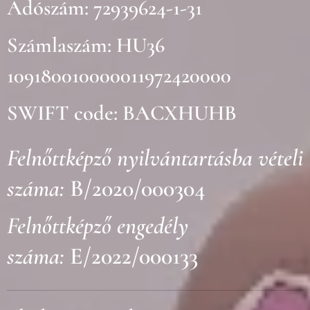
Adószám: 72939624-1-31
Számlaszám: HU36
109180010000011972420000
SWIFT code: BACXHUHB
Felnőttképző nyilvántartásba vételi
száma:
B/2020/000304
Felnőttképző engedély
száma:
E/2022/000133